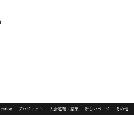
t
ication
プロジェクト
大会速報・結果
新しいページ
その他