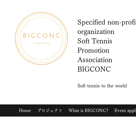
Specified non-profi
organization
Soft Tennis
Promotion
Association
BIGCONC
Soft tennis to the world
Home
プロジェクト
What is BIGCONC?
Event appl