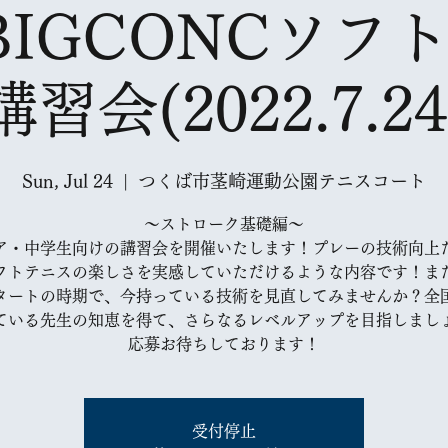
​BIGCONCERについて
BIGCONCソフ
​BIGCONCERについ
講習会(2022.7.24
Sun, Jul 24
  |  
つくば市茎崎運動公園テニスコート
〜ストローク基礎編〜
ア・中学生向けの講習会を開催いたします！プレーの技術向上
フトテニスの楽しさを実感していただけるような内容です！ま
タートの時期で、今持っている技術を見直してみませんか？全
ている先生の知恵を得て、さらなるレベルアップを目指しまし
受付停止