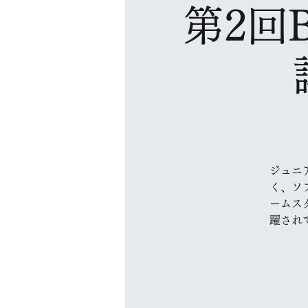
第2回
ジュニ
く、ソ
ームス
躍され