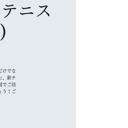
トテニス
て
)
だけでな
た、新チ
国でご活
ょう！ご