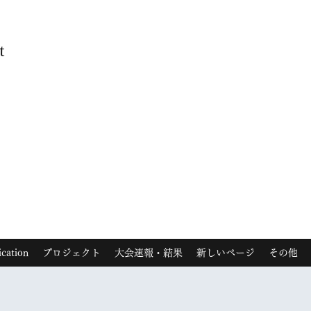
t
ication
プロジェクト
大会速報・結果
新しいページ
その他