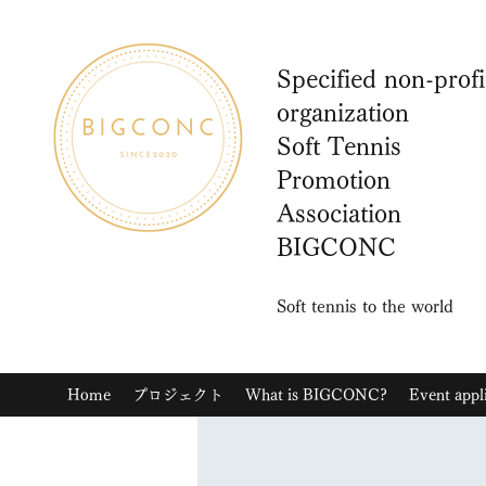
Specified non-profi
organization
Soft Tennis
Promotion
Association
BIGCONC
Soft tennis to the world
Home
プロジェクト
What is BIGCONC?
Event appl