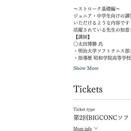
〜ストローク基礎編〜
ジュニア・中学生向けの講
いただけるような内容です
活躍されている先生の知恵
【講師】
○太田博勝 氏
・明治大学ソフトテニス部
・指導歴 昭和学院高等学校
Show More
Tickets
Ticket type
第2回BIGCONCソ
More info