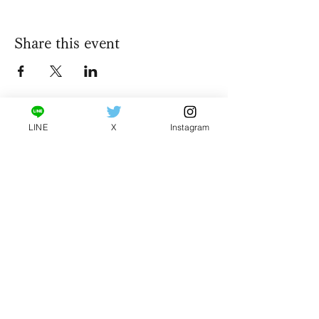
Share this event
​特定商取引法に基づく表記
LINE
X
Instagram
販売業者：特定非営利活動法人ソフトテニス振興会
BIGCONC
販売者：原 大湖
所在地：茨城県つくば市上郷3316番地
電話番号：080-5967-2020
メールアドレス：
bigconc2020@gmail.com
ホームページURL：
https://www.bigconc2020.com
販売価格：各イベントの詳細をご参照ください。
商品代金以外の必要料金：支払い手数料
お支払い時期・期間：クレジットカード−決済時 銀
行振込−ご注文後7日以内 コンビニエンスストア−ご
注文後3日以内