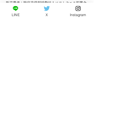
販売業者：特定非営利活動法人ソフトテニス振興会
BIGCONC
LINE
X
Instagram
販売者：原 大湖
所在地：茨城県つくば市上郷3316番地
電話番号：080-5967-2020
メールアドレス：
bigconc2020@gmail.com
ホームページURL：
https://www.bigconc2020.com
販売価格：各イベントの詳細をご参照ください。
商品代金以外の必要料金：支払い手数料
お支払い時期・期間：クレジットカード−決済時 銀
行振込−ご注文後7日以内 コンビニエンスストア−ご
注文後3日以内
引き渡し期間：ご注文直後にメールにてチケットを
お送りいたします
お支払い方法：クレジットカード、コンビニエンス
ストア、銀行振り込み
​キャンセル：イベント開催１週間前の午前9時まで