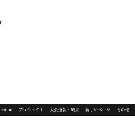
t
ication
プロジェクト
大会速報・結果
新しいページ
その他