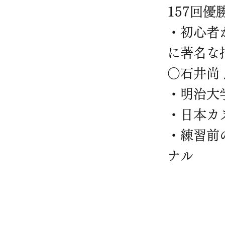
157回優
・初心者
に著名な
○石井尚 
・明治大
・日本カ
・練習前
ナル