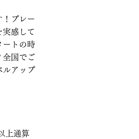
す！プレー
を実感して
タートの時
？全国でご
ベルアップ
！
以上通算