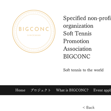
Specified non-profi
organization
Soft Tennis
Promotion
Association
BIGCONC
Soft tennis to the world
Home
プロジェクト
What is BIGCONC?
Event appl
< Back